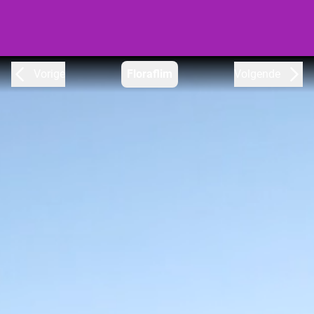
Vorige
Floraflim
Volgende