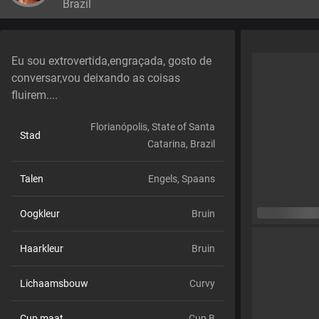
Brazil
Eu sou extrovertida,engraçada, gosto de
conversar,vou deixando as coisas
fluirem....
Florianópolis, State of Santa
Stad
Catarina, Brazil
Talen
Engels,
Spaans
Oogkleur
Bruin
Haarkleur
Bruin
Lichaamsbouw
Curvy
Cup maat
Cup B