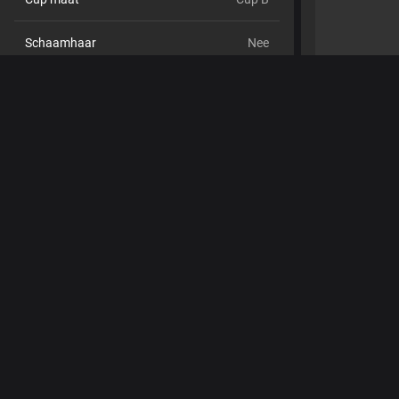
Schaamhaar
Nee
Seksuele voorkeur
Questioning
Relatie
Nee
Etniciteit
Blank
Piercings
Ja
Tattoo's
Ja
Pijpen,
Anaal,
Masturberen,
Rollenspel,
Dubbele penetratie,
Shows
Voeten,
Vuile praat,
Luisteren,
Panty,
Gamen,
Toys