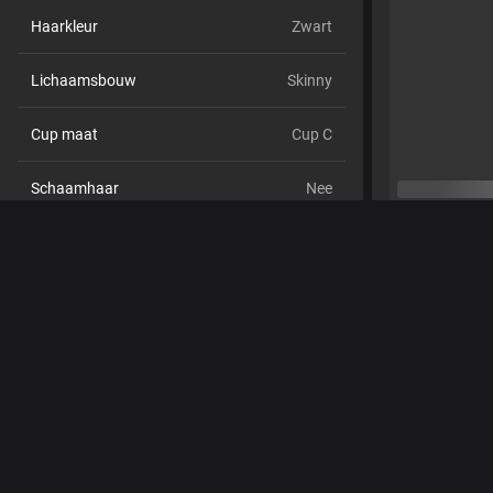
Haarkleur
Zwart
Lichaamsbouw
Skinny
Cup maat
Cup C
Schaamhaar
Nee
Seksuele voorkeur
Bisexueel
Relatie
Nee
Etniciteit
Aziatisch
Piercings
Ja
Tattoo's
Ja