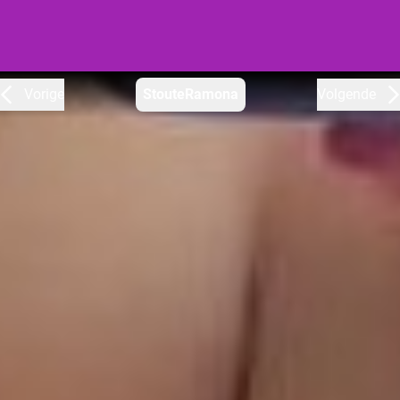
Vorige
StouteRamona
Volgende