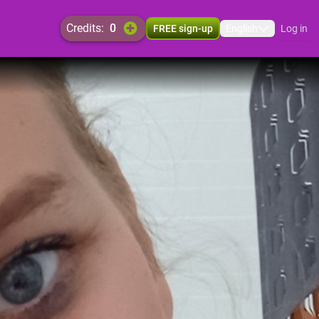
credits:
0
FREE sign-up
English
Log in