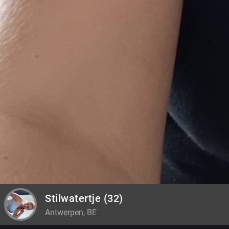
Stilwatertje
(32)
Antwerpen, BE