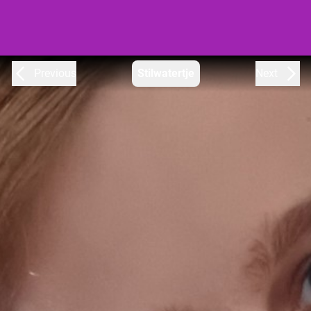
Previous
Stilwatertje
Next